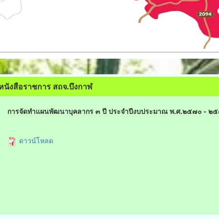
หนังสือราชการ สถจ.บึงกาฬ
การจัดทำแผนพัฒนาบุคลากร ๓ ปี ประจำปีงบประมาณ พ.ศ.๒๕๗๐ - ๒
ดาวน์โหลด